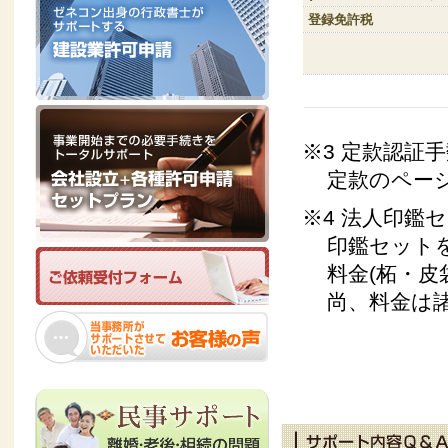
登録免許税
※3 定款認証
定款のペー
※4 法人印鑑
印鑑セット
料金(柘・
尚、料金は