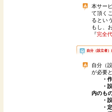
本サー
て頂く
るとい
もし、
『
完全
自分（設立者）
自分（
が必要
・
・
内のも
・
・定