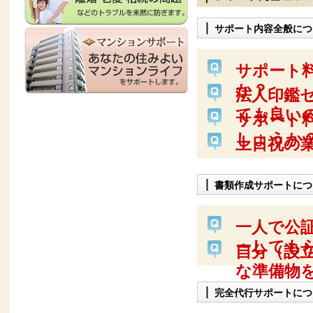
サポート内容全般につ
サポート
か？
法人印鑑
ても良い
サポート
しょうか
土日祝の
書類作成サポートにつ
一人で公
ーしても
自分（設
な準備物
完全代行サポートにつ