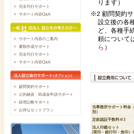
ります）
完全代行サポート
※2 顧問契約
サポート内容Q&A
設立後の各
ど、各種手
頼については
サポート内容のご案内
ら
）
書類作成サポート
完全代行サポート
サポート内容Q&A
顧問契約サポート
公的融資・助成金申請サポート
経理記帳サポート
当事務所サポート料金
お得なセットプラン
別）
定款認証手数料※3
法人印鑑セット
(実印・銀行印・角印）